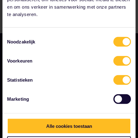
en om ons verkeer in samenwerking met onze partners
te analyseren.
Toestemmingsselectie
Noodzakelijk
Voorkeuren
Statistieken
ALGEMENE VOORWAARDEN
Boekingsvoorwaarden
Marketing
Terugbetalingen en omruilingen
Interrail Pass gebruiksvoorwaarden
Alle cookies toestaan
Privacy- en cookieverklaring