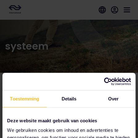
systeem
Tot onze partners behoren
Toestemming
Details
Over
Deze website maakt gebruik van cookies
We gebruiken cookies om inhoud en advertenties te
personaliseren, om functies voor sociale media te bieden