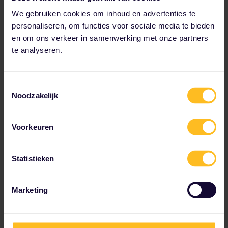
We gebruiken cookies om inhoud en advertenties te
personaliseren, om functies voor sociale media te bieden
en om ons verkeer in samenwerking met onze partners
te analyseren.
Interrail Griekenlandpas
Toestemmingsselectie
✔ Ontdek het Griekse vasteland met de trein
Noodzakelijk
✔ Tot 8 reisdagen binnen 1 maand
✔ Onbeperkt aantal treinen per reisdag
✔ Inclusief kortingen voor reizigers
Voorkeuren
Prijs vanaf
The price is
Statistieken
Marketing
Tot onze partners behoren