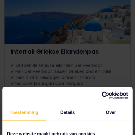
Interrail Griekse Eilandenpas
✔ Ontdek de Griekse eilanden per veerboot
✔ Reis per veerboot tussen Griekenland en Italië
✔ Kies 4 of 6 reisdagen binnen 1 maand
✔ Inclusief kortingen voor reizigers
Prijs vanaf
The price is
Toestemming
Details
Over
Deze website maakt gebruik van cookies